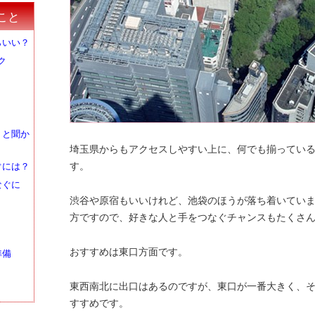
こと
らいい？
ク
」と聞か
埼玉県からもアクセスしやすい上に、何でも揃ってい
す。
ぐには？
なぐに
渋谷や原宿もいいけれど、池袋のほうが落ち着いてい
方ですので、好きな人と手をつなぐチャンスもたくさ
おすすめは東口方面です。
準備
東西南北に出口はあるのですが、東口が一番大きく、
すすめです。