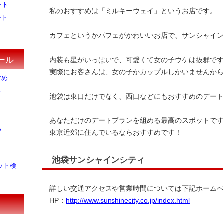
ート
私のおすすめは「ミルキーウェイ」というお店です。
ート
カフェというかパフェがかわいいお店で、サンシャイ
ール
内装も星がいっぱいで、可愛くて女の子ウケは抜群で
実際にお客さんは、女の子かカップルしかいませんか
すめ
を
池袋は東口だけでなく、西口などにもおすすめのデー
あなただけのデートプランを組める最高のスポットで
つ
東京近郊に住んでいるならおすすめです！
ト
池袋サンシャインシティ
ット検
詳しい交通アクセスや営業時間については下記ホーム
HP：
http://www.sunshinecity.co.jp/index.html