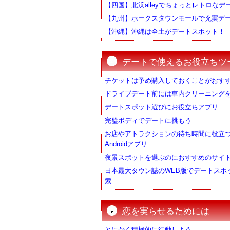
【四国】北浜alleyでちょっとレトロなデ
【九州】ホークスタウンモールで充実デ
【沖縄】沖縄は全土がデートスポット！
デートで使えるお役立ちツ
チケットは予め購入しておくことがおす
ドライブデート前には車内クリーニング
デートスポット選びにお役立ちアプリ
完璧ボディでデートに挑もう
お店やアトラクションの待ち時間に役立
Androidアプリ
夜景スポットを選ぶのにおすすめのサイ
日本最大タウン誌のWEB版でデートスポ
索
恋を実らせるためには
とにかく積極的に行動しよう