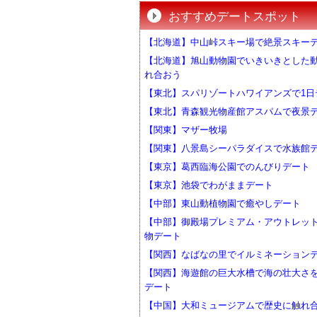
おすすめデートスポット
【北海道】中山峠スキー場で絶景スキー
【北海道】旭山動物園でいきいきとした
れ合おう
【東北】スパリゾートハワイアンズで1日
【東北】青森観光物産館アスパムで夜景
【関東】マザー牧場
【関東】八景島シーパラダイスで水族館
【東京】葛西臨海公園でのんびりデート
【東京】池袋でわがままデート
【中部】東山動植物園で癒やしデート
【中部】御殿場プレミアム・アウトレッ
物デート
【関西】なばなの里でイルミネーション
【関西】海遊館の巨大水槽で海の壮大さ
デート
【中国】大和ミュージアムで歴史に触れ