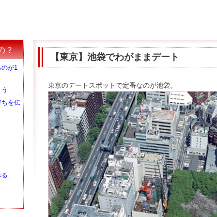
の？
【東京】池袋でわがままデート
のが1
東京のデートスポットで定番なのが池袋。
よう
持ちを伝
みる