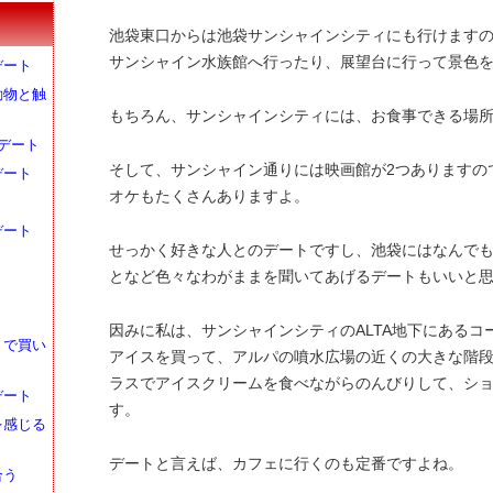
池袋東口からは池袋サンシャインシティにも行けます
サンシャイン水族館へ行ったり、展望台に行って景色
デート
動物と触
もちろん、サンシャインシティには、お食事できる場
デート
そして、サンシャイン通りには映画館が2つありますの
デート
オケもたくさんありますよ。
デート
せっかく好きな人とのデートですし、池袋にはなんで
となど色々なわがままを聞いてあげるデートもいいと
因みに私は、サンシャインシティのALTA地下にある
トで買い
アイスを買って、アルパの噴水広場の近くの大きな階
ラスでアイスクリームを食べながらのんびりして、シ
デート
す。
を感じる
デートと言えば、カフェに行くのも定番ですよね。
合う